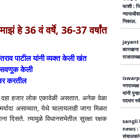
फाशी : जि
न्यायाधीश
निकाल.
हे 36 वं वर्षे, 36-37 वर्षांत
jayant 
कारखाना 
जयंतराव पाटील यांनी व्यक्त केली खंत
राजारामबा
 फसवणूक केली
iswarp
ावर करतील
नगराध्यक्
यांनी पुन्
ते दहा हजार लोक एकावेळी असतात. अनेक वेळा
पदभार स्
मर्यादा असाव्यात, येथे चालायलाही जागा मिळत
ाना दिसते. त्यामुळे विधानसभेतील सुरक्षा रक्षक
sangli 
news : स
संचालकांन