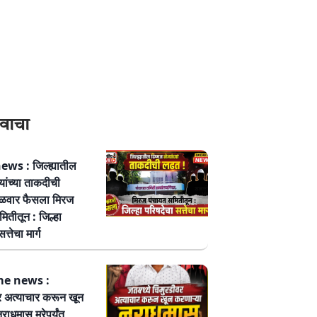
वाचा
ws : जिल्ह्यातील
्यांच्या ताकदीची
ळवार फैसला मिरज
ितीतून : जिल्हा
त्तेचा मार्ग
me news :
र अत्याचार करून खून
नराधमास मरेपर्यंत