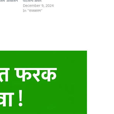
िशेष अधिवेशन
पाटलांना ऑफर
December 9, 2024
In "राजकारण"