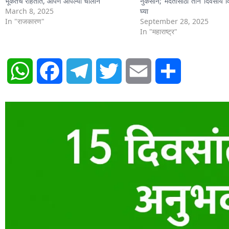
भूंकतच राहतात, आपण आपल्या चालीनं’
नुकसान; मदतीसाठी तीन दिवसीय व
March 8, 2025
घ्या
In "राजकारण"
September 28, 2025
In "महाराष्ट्र"
WhatsApp
Facebook
Telegram
Twitter
Email
Share