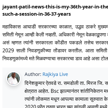
jayant-patil-news-this-is-my-36th-year-in-th
such-a-session-in-36-37-years
महाविकास आघाडी सरकारच्या काळात, उद्धव ठाकरे मुख्यम
समिती नेमून आम्ही केली नव्हती. अधिकारी नेमून वेळकाढूपणा कर
असं म्हणत त्यांनी सरकारला कोंडीत पकडले तसेच सरकार
2029 साली निवडणुकीच्या तोंडावर करतील. आता समिती ने
निवडणुकांमध्ये मते मिळवण्याचा सरकारचा डाव आहे असा टोल
Author:
Rajkiya Live
दिनेशकुमार ऐतवडे रा. समडोली ता. मिरज जि. सांग
क्षेत्रात आहेत. Bsc झाल्यानंतर शांतीनिकेतन म
त्यांनी लोकमत मधून आपल्या कामाला सुरुवात के
2020 परेंत तरुण भारत च्या सांगली आवृत्ती मध्