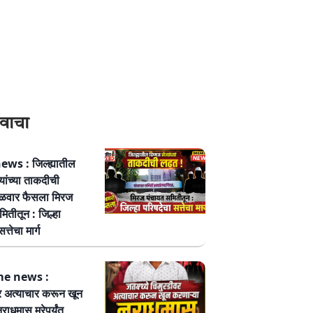
वाचा
ws : जिल्ह्यातील
्यांच्या ताकदीची
ळवार फैसला मिरज
ितीतून : जिल्हा
त्तेचा मार्ग
me news :
र अत्याचार करून खून
नराधमास मरेपर्यंत