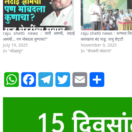
raju shetti news : माती आमची, लढाई
raju shetti news : अन्यथा जिल
आमची… पण मोबदला कुणाचा?”
कारखाना बंद पाडू: राजू शेट्टी
July 19, 2025
November 9, 2025
In "कोल्हापूर"
In "शेतकरी संघटना"
WhatsApp
Facebook
Telegram
Twitter
Email
Share