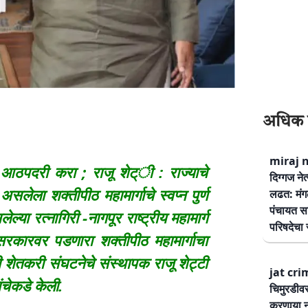
अधिक 
miraj ne
 आठपदरी करा ; राजू शेट्ी : राज्याचे
दिग्गज नेत
 असलेला शक्तीपीठ महामार्गाचे स्वप्न पुर्ण
लढत: मंग
पंचायत सम
्या रत्नागिरी -नागपूर राष्ट्रीय महामार्ग
परिषदेचा स
सरकारवर पडणारा शक्तीपीठ महामार्गाचा
शेतकरी संघटनेचे संस्थापक राजू शेट्टी
jat cri
ंचेकडे केली.
चिमुरडीव
करणार्‍या 