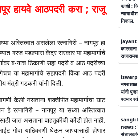
ूर हायवे आठपदरी करा ; राजू
फाशी : जि
न्यायाधीश
निकाल.
jayant 
ध्या अस्तित्वात असलेला रत्नागिरी – नागपूर हा
कारखाना 
्यात गरज पडल्यास केंद्र सरकार या महामार्गाचे
राजारामबा
गावर ब-याच ठिकाणी सहा पदरी व आठ पदरीच्या
गेचच या महामार्गाचे सहापदरी किंवा आठ पदरी
iswarp
य मंत्री गडकरी यांनी दिली.
नगराध्यक्
यांनी पुन्
मागणी केली नसताना शक्तीपीठ महामार्गाचा घाट
पदभार स्
ान हे रत्नागिरी – नागपूर या सध्या अस्तित्वात
नासाठी जात असताना वाहतूकीची कोंडी होत नाही.
sangli 
news : स
्साईट गोवा याठिकाणी घेऊन जाण्यासाठी होणार
संचालकांन