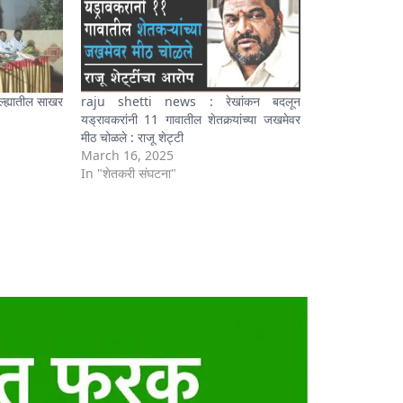
्ह्यातील साखर
raju shetti news : रेखांकन बदलून
यड्रावकरांनी 11 गावातील शेतकर्‍यांच्या जखमेवर
मीठ चोळले : राजू शेट्टी
March 16, 2025
In "शेतकरी संघटना"