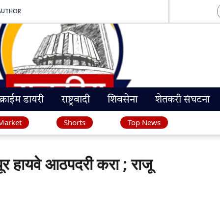
AUTHOR
क्राईम डायरी
राष्ट्रवादी
शिवसेना
शेतकरी संघटना
Market
Shorts
Top News
र हायवे आठपदरी करा ; राजू