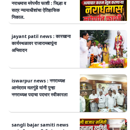
नराधमास मरेपर्यंत फाशी : जिल्हा व
सत्र न्यायाधीशांचा ऐतिहासिक
निकाल.
jayant patil news : कारखाना
कार्यस्थळावर राजारामबापूंना
अभिवादन
iswarpur news : नगराध्यक्ष
आनंदराव मलगुंडे यांनी पुन्हा
नगराध्यक्ष पदाचा पदभार स्वीकारला
sangli bajar samiti news