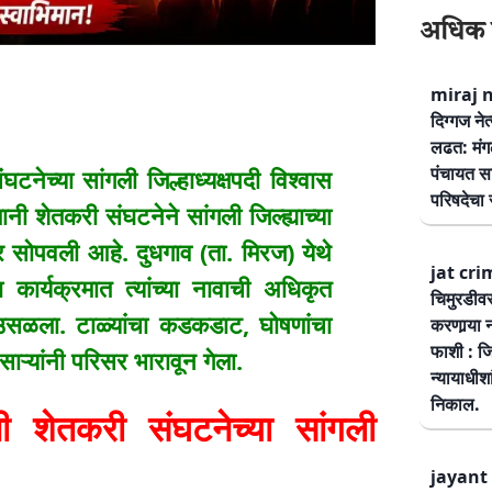
अधिक 
miraj ne
दिग्गज नेत
लढत: मंग
पंचायत सम
च्या सांगली जिल्हाध्यक्षपदी विश्वास
परिषदेचा स
ानी शेतकरी संघटनेने सांगली जिल्ह्याच्या
यावर सोपवली आहे. दुधगाव (ता. मिरज) येथे
jat cri
ा कार्यक्रमात त्यांच्या नावाची अधिकृत
चिमुरडीव
ोष उसळला. टाळ्यांचा कडकडाट, घोषणांचा
करणार्‍या 
फाशी : जि
ाऱ्यांनी परिसर भारावून गेला.
न्यायाधीश
निकाल.
शेतकरी संघटनेच्या सांगली
jayant 