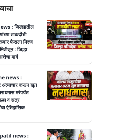
वाचा
ws : जिल्ह्यातील
्यांच्या ताकदीची
ळवार फैसला मिरज
ितीतून : जिल्हा
त्तेचा मार्ग
me news :
र अत्याचार करून खून
नराधमास मरेपर्यंत
ल्हा व सत्र
ांचा ऐतिहासिक
patil news :