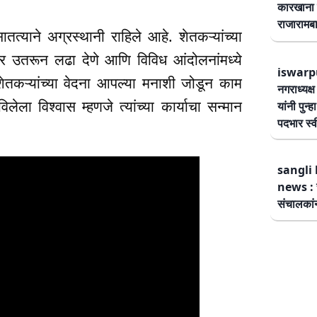
कारखाना 
राजारामबा
त्याने अग्रस्थानी राहिले आहे. शेतकऱ्यांच्या
्यावर उतरून लढा देणे आणि विविध आंदोलनांमध्ये
iswarp
तकऱ्यांच्या वेदना आपल्या मनाशी जोडून काम
नगराध्यक्
विलेला विश्वास म्हणजे त्यांच्या कार्याचा सन्मान
यांनी पुन्
पदभार स्
sangli 
news : स
संचालकांन