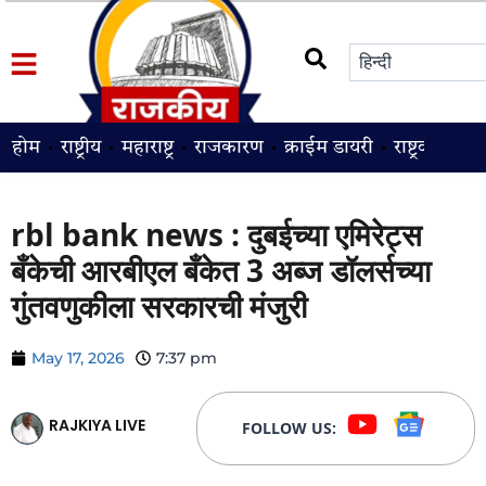
होम
राष्ट्रीय
महाराष्ट्र
राजकारण
क्राईम डायरी
राष्ट्रवादी
श
rbl bank news : दुबईच्या एमिरेट्स
बँकेची आरबीएल बँकेत 3 अब्ज डॉलर्सच्या
गुंतवणुकीला सरकारची मंजुरी
May 17, 2026
7:37 pm
RAJKIYA LIVE
FOLLOW US: