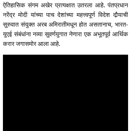
ऐतिहासिक संगम अखेर प्रत्यक्षात उतरला आहे. पंतप्रधान
नरेंद्र मोदी यांच्या पाच देशांच्या महत्त्वपूर्ण विदेश दौर्‍याची
सुरुवात संयुक्त अरब अमिरातीमधून होत असतानाच, भारत-
युएई संबंधांना नव्या सुवर्णयुगात नेणारा एक अभूतपूर्व आर्थिक
करार जगासमोर आला आहे.