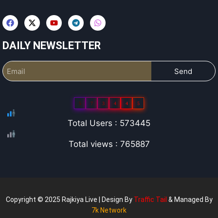
DAILY NEWSLETTER
Send
5
7
3
4
4
5
Total Users : 573445
Total views : 765887
Copyright © 2025 Rajkiya Live | Design By
Traffic Tail
& Managed By
7k Network