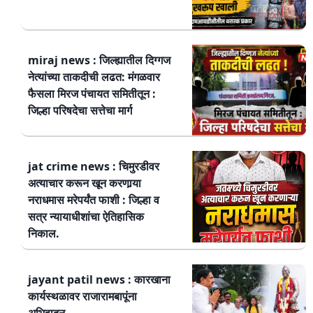
miraj news : जिल्ह्यातील दिग्गज
नेत्यांच्या ताकदीची लढत: मंगळवार
फैसला मिरज पंचायत समितीतून :
जिल्हा परिषदेचा सत्तेचा मार्ग
jat crime news : चिमुरडीवर
अत्याचार करून खून करणार्‍या
नराधमास मरेपर्यंत फाशी : जिल्हा व
सत्र न्यायाधीशांचा ऐतिहासिक
निकाल.
jayant patil news : कारखाना
कार्यस्थळावर राजारामबापूंना