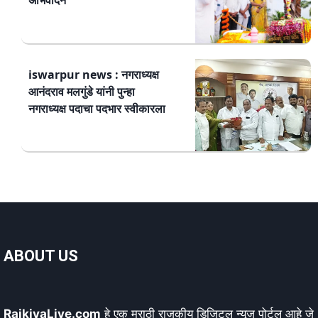
अभिवादन
iswarpur news : नगराध्यक्ष
आनंदराव मलगुंडे यांनी पुन्हा
नगराध्यक्ष पदाचा पदभार स्वीकारला
ABOUT US
RajkiyaLive.com
हे एक मराठी राजकीय डिजिटल न्यूज पोर्टल आहे जे