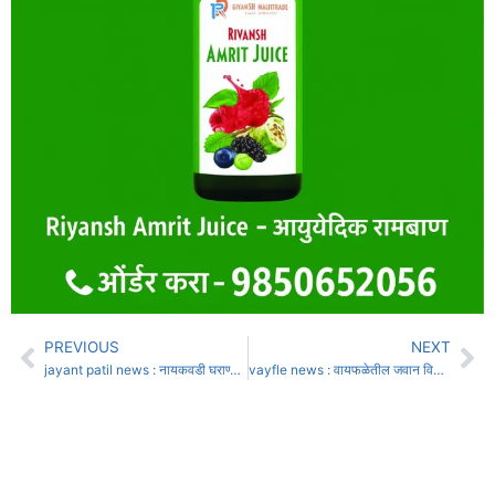
PREVIOUS
NEXT
jayant patil news : नायकवडी घराण्यात संघर्ष; जयंत पाटीलांनी घडवला विकासाचा ब्रँड
vayfle news : वायफळेतील जवान विशाल घोडके कानपूरमध्ये शहीद