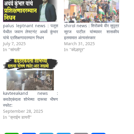
palus leptnant news : पलूस
shirol news : शिरोळचे वीर सुपूत्र
येथील जवान लेफ्टनंट अथर्व कुंभार
सूरज पाटील यांच्यावर शासकीय
यांचे प्रशिक्षणादरम्यान निधन
इतमामात अंत्यसंस्कार
July 7, 2025
March 31, 2025
In "सांगली"
In "कोल्हापूर"
kavteeakand news :
कवठेएकंदला शोभेच्या दारूचा भीषण
स्फोट:
September 28, 2025
In "क्राईम डायरी"