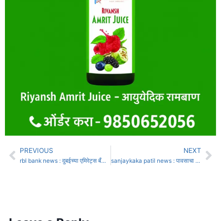
PREVIOUS
NEXT
rbl bank news : दुबईच्या एमिरेट्स बँकेची आरबीएल बँकेत 3 अब्ज डॉलर्सच्या गुंतवणुकीला सरकारची मंजुरी
sanjaykaka patil news : पावसाचा अहवाल बदलला; कृषी सहाय्यक व वीमा कंपनीची मिलीभगत: संजयकाका पाटील