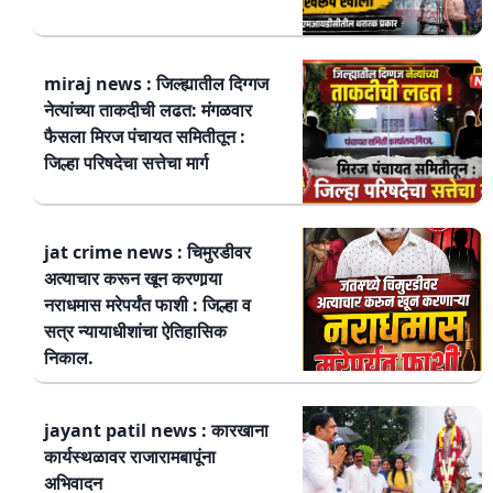
miraj news : जिल्ह्यातील दिग्गज
नेत्यांच्या ताकदीची लढत: मंगळवार
फैसला मिरज पंचायत समितीतून :
जिल्हा परिषदेचा सत्तेचा मार्ग
jat crime news : चिमुरडीवर
अत्याचार करून खून करणार्‍या
नराधमास मरेपर्यंत फाशी : जिल्हा व
सत्र न्यायाधीशांचा ऐतिहासिक
निकाल.
jayant patil news : कारखाना
कार्यस्थळावर राजारामबापूंना
अभिवादन