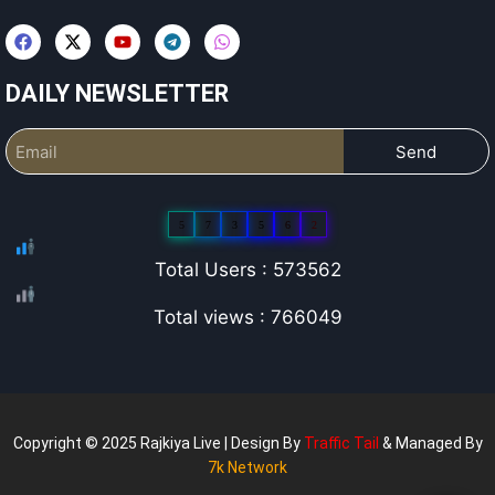
DAILY NEWSLETTER
Send
5
7
3
5
6
2
Total Users : 573562
Total views : 766049
Copyright © 2025 Rajkiya Live | Design By
Traffic Tail
& Managed By
7k Network