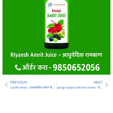
PREVIOUS
NEXT
vayfle news : वायफळेतील जवान विशाल घोडके कानपूरमध्ये शहीद
sangli-satara election news : शेखर गोरे यांची जोरदार तयारी; राजकीय वातावरण तापले