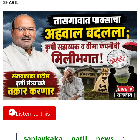
SHARE:
Listen to this
sanjaykaka patil news :