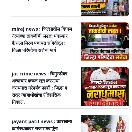
miraj news : जिल्ह्यातील दिग्गज
नेत्यांच्या ताकदीची लढत: मंगळवार
फैसला मिरज पंचायत समितीतून :
जिल्हा परिषदेचा सत्तेचा मार्ग
jat crime news : चिमुरडीवर
अत्याचार करून खून करणार्‍या
नराधमास मरेपर्यंत फाशी : जिल्हा व
सत्र न्यायाधीशांचा ऐतिहासिक
निकाल.
jayant patil news : कारखाना
कार्यस्थळावर राजारामबापूंना