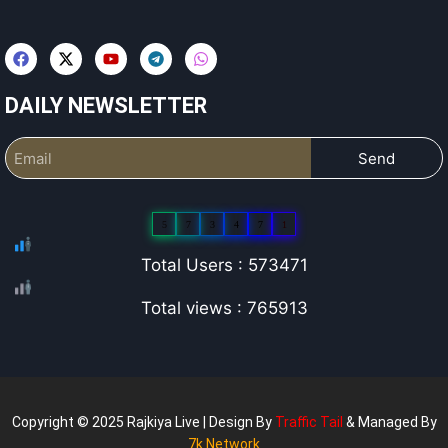
DAILY NEWSLETTER
Send
5
7
3
4
7
1
Total Users : 573471
Total views : 765913
Copyright © 2025 Rajkiya Live | Design By
Traffic Tail
& Managed By
7k Network