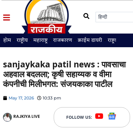
होम
राष्ट्रीय
महाराष्ट्र
राजकारण
क्राईम डायरी
राष्ट्रवादी
श
sanjaykaka patil news : पावसाचा
अहवाल बदलला; कृषी सहाय्यक व वीमा
कंपनीची मिलीभगत: संजयकाका पाटील
May 17, 2026
10:33 pm
RAJKIYA LIVE
FOLLOW US: