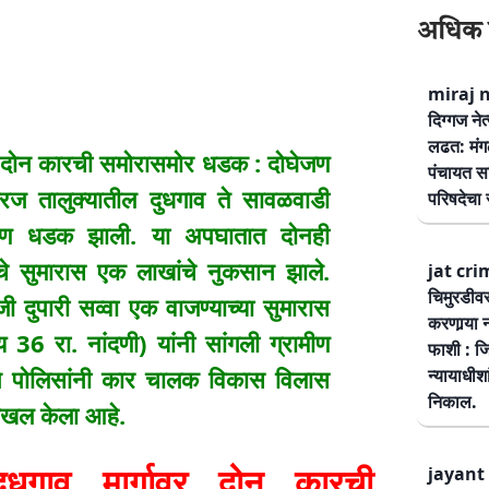
अधिक 
miraj ne
दिग्गज नेत
लढत: मंग
 दोन कारची समोरासमोर धडक : दोघेजण
पंचायत सम
मिरज तालुक्यातील दुधगाव ते सावळवाडी
परिषदेचा स
 भीषण धडक झाली. या अपघातात दोनही
े सुमारास एक लाखांचे नुकसान झाले.
jat cri
चिमुरडीव
 दुपारी सव्वा एक वाजण्याच्या सुमारास
करणार्‍या 
36 रा. नांदणी) यांनी सांगली ग्रामीण
फाशी : जि
ीवरून पोलिसांनी कार चालक विकास विलास
न्यायाधीश
निकाल.
 दाखल केला आहे.
गाव मार्गावर दोन कारची
jayant 