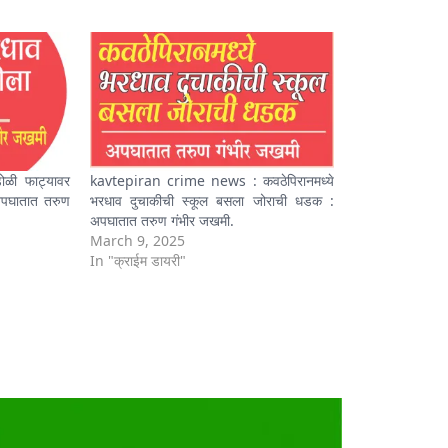
ळी फाट्यावर
kavtepiran crime news : कवठेपिरानमध्ये
अपघातात तरुण
भरधाव दुचाकीची स्कूल बसला जोराची धडक :
अपघातात तरुण गंभीर जखमी.
March 9, 2025
In "क्राईम डायरी"