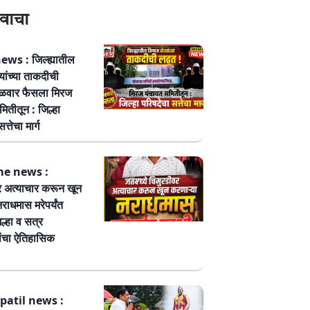
वाचा
ws : जिल्ह्यातील
्यांच्या ताकदीची
ळवार फैसला मिरज
ितीतून : जिल्हा
त्तेचा मार्ग
me news :
र अत्याचार करून खून
नराधमास मरेपर्यंत
ल्हा व सत्र
ांचा ऐतिहासिक
patil news :