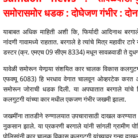
समोरासमोर धडक : दोघेजण गंभीर : दोनह
याबाबत अधिक माहिती अशी कि, फिर्यादी आदिनाथ बरगाले हे
नांदणी गावामध्ये राहतात. बरगाले हे त्यांचे मित्र महावीर टारे 
डस्टर (क्र. एमएच 09 सीएम 8334) मधून सावळवाडी ते दुधगाव ज
यावेळी समोरून येणार्‍या संशयित कार चालक विकास कलगुटगी 
एफक्यू 6083) हि भरधाव वेगात चालवून ओव्हरटेक करत असत
समोरून जोराची धडक दिली. या अपघातात बरगाले यांचे म
कलगुटगी यांच्या कार मधील एकजण गंभीर जखमी झाला.
जखमींना तातडीने रुग्णालयात उपचारासाठी दाखल करण्यात 
नुकसान झाले. या प्रकरणी बरगाले यांनी सांगली ग्रामीण पोलि
पोलिसांनी कार चालक विकास कलगुटगी यांच्यावर गुन्हा दाख