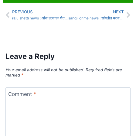
PREVIOUS
NEXT
raju shetti news : आंबा उत्पादक शेतकर्‍यांना हेक्टरी 22 हजाराची मदत म्हणजे ‘उंटाच्या तोंडात जिरे’ राजू शेट्टी यांची टीका
sangli crime news : सांगलीत भरधाव टेम्पोच्या धडकेत कसबे डिग्रजचा दुचाकीस्वार ठार
Leave a Reply
Your email address will not be published.
Required fields are
marked
*
Comment
*