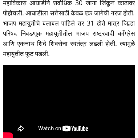
महाविकास आघाडीने सर्वाधिक 30 जागा जिंकून काठावर
पोहोचली. आघाडीला सत्तेसाठी केवळ एक जागेची गरज होती.
भाजप महायुतीचे बलाबल पाहिले तर 31 होते मात्र जिल्हा
परिषद निवडणूक महायुतीतील भाजप राष्ट्रवादी काँग्रेस
आणि एकनाथ शिंदे शिवसेना स्वतंत्र लढली होती. त्यामुळे
महायुतीत फूट पडली.