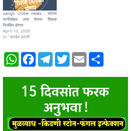
sangli crime news : सरपंच
पत्नीसोबत लाच घेणारा शिक्षक
निलंबित होणार
April 10, 2026
In "क्राईम डायरी"
WhatsApp
Facebook
Telegram
Twitter
Email
Share