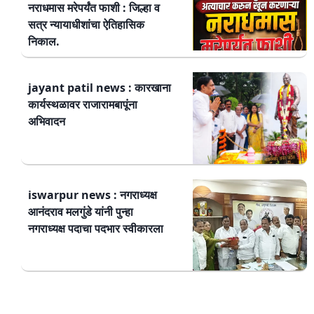
नराधमास मरेपर्यंत फाशी : जिल्हा व
सत्र न्यायाधीशांचा ऐतिहासिक
निकाल.
jayant patil news : कारखाना
कार्यस्थळावर राजारामबापूंना
अभिवादन
iswarpur news : नगराध्यक्ष
आनंदराव मलगुंडे यांनी पुन्हा
नगराध्यक्ष पदाचा पदभार स्वीकारला