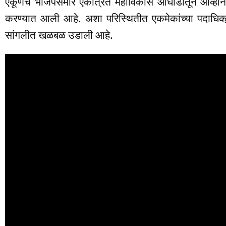
एकूणच भाजपसमोर एकत्रित महाविकास आघाडीतून आव्हान उभे
करण्यात आली आहे. अशा परिस्थितीत एकमेकांच्या पदाधिकार्‍
सांगलीत खळबळ उडाली आहे.