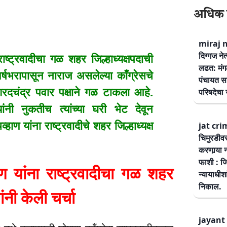
अधिक 
miraj ne
दिग्गज नेत
्ट्रवादीचा गळ शहर जिल्हाध्यक्षपदाची
लढत: मंग
्षभरापासून नाराज असलेल्या काँग्रेसचे
पंचायत सम
 शरदचंद्र पवार पक्षाने गळ टाकला आहे.
परिषदेचा स
ांनी नुकतीच त्यांच्या घरी भेट देवून
्हाण यांना राष्ट्रवादीचे शहर जिल्हाध्यक्ष
jat cri
चिमुरडीव
करणार्‍या 
फाशी : जि
यांना राष्ट्रवादीचा गळ शहर
न्यायाधीश
निकाल.
नी केली चर्चा
jayant 