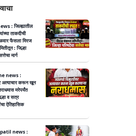
वाचा
ws : जिल्ह्यातील
्यांच्या ताकदीची
ळवार फैसला मिरज
ितीतून : जिल्हा
त्तेचा मार्ग
me news :
र अत्याचार करून खून
नराधमास मरेपर्यंत
ल्हा व सत्र
ांचा ऐतिहासिक
patil news :