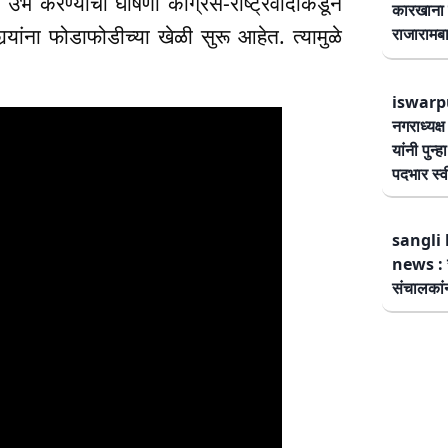
 करण्याची घोषणा काँग्रेस-राष्ट्रवादीकडून
कारखाना 
यांना फोडाफोडीच्या खेळी सुरू आहेत. त्यामुळे
राजारामबा
iswarp
नगराध्यक्
यांनी पुन्
पदभार स्
sangli 
news : स
संचालकांन