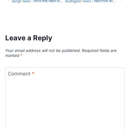
sangli news : नाराज मंगेश चव्हाण यांना राष्ट्रवादीचा गळ शहर जिल्हाध्यक्षपदाची ऑफर : संजय बजाज यांनी केली चर्चा
dudhgaon news : चिकटटेपचा चटका, दुधगावच्या कारभार्‍यांना दिला झटका
Leave a Reply
Your email address will not be published.
Required fields are
marked
*
Comment
*