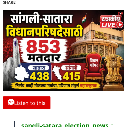
SHARE:
Listen to this
sangli-satara election news :