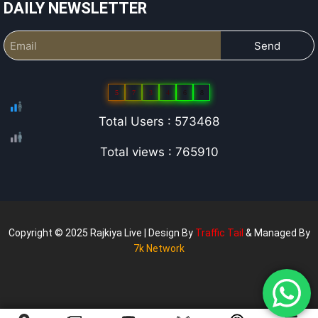
DAILY NEWSLETTER
Send
5
7
3
4
6
8
Total Users : 573468
Total views : 765910
Copyright © 2025 Rajkiya Live | Design By
Traffic Tail
& Managed By
7k Network