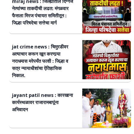
miraj news : जिल्ह्यातील दिग्गज
नेत्यांच्या ताकदीची लढत: मंगळवार
फैसला मिरज पंचायत समितीतून :
जिल्हा परिषदेचा सत्तेचा मार्ग
jat crime news : चिमुरडीवर
अत्याचार करून खून करणार्‍या
नराधमास मरेपर्यंत फाशी : जिल्हा व
सत्र न्यायाधीशांचा ऐतिहासिक
निकाल.
jayant patil news : कारखाना
कार्यस्थळावर राजारामबापूंना
अभिवादन