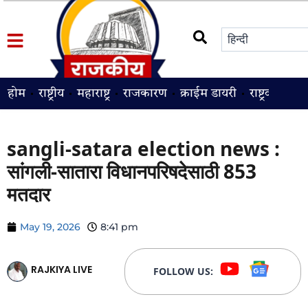
होम
राष्ट्रीय
महाराष्ट्र
राजकारण
क्राईम डायरी
राष्ट्रवादी
श
sangli-satara election news :
सांगली-सातारा विधानपरिषदेसाठी 853
मतदार
May 19, 2026
8:41 pm
RAJKIYA LIVE
FOLLOW US: