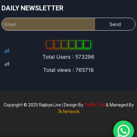
DAILY NEWSLETTER
Send
5
7
3
2
9
6
Total Users : 573296
Total views : 765716
Copyright © 2025 Rajkiya Live | Design By
Traffic Tail
& Managed By
7k Network