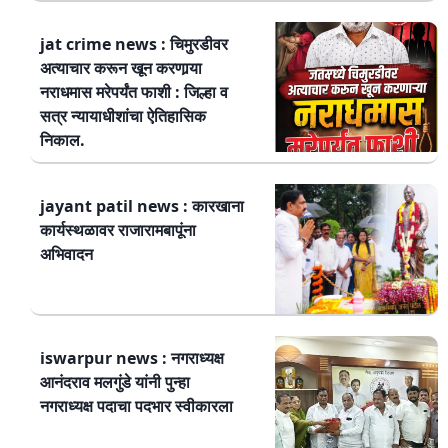
jat crime news : चिमुरडीवर
अत्याचार करून खून करणार्‍या
नराधमास मरेपर्यंत फाशी : जिल्हा व
सत्र न्यायाधीशांचा ऐतिहासिक
निकाल.
jayant patil news : कारखाना
कार्यस्थळावर राजारामबापूंना
अभिवादन
iswarpur news : नगराध्यक्ष
आनंदराव मलगुंडे यांनी पुन्हा
नगराध्यक्ष पदाचा पदभार स्वीकारला