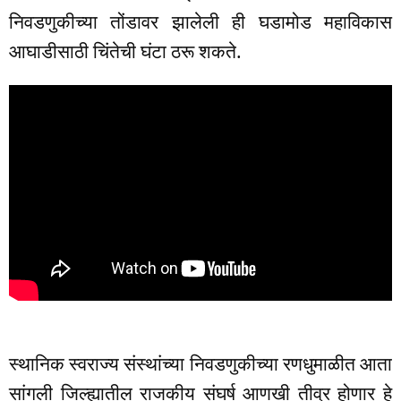
निवडणुकीच्या तोंडावर झालेली ही घडामोड महाविकास
आघाडीसाठी चिंतेची घंटा ठरू शकते.
स्थानिक स्वराज्य संस्थांच्या निवडणुकीच्या रणधुमाळीत आता
सांगली जिल्ह्यातील राजकीय संघर्ष आणखी तीव्र होणार हे