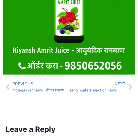
PREVIOUS
NEXT
motegavkar news : डॉक्टर घडवणारी फॅक्टरी की पेपरफुटीचा अड्डा?
sangli-satara election news : सांगली-सातारा विधानपरिषदेसाठी 853 मतदार
Leave a Reply