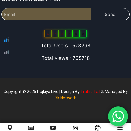
Send
5
7
3
2
9
8
Total Users : 573298
Total views : 765718
Copyright © 2025 Rajkiya Live | Design By
Traffic Tail
& Managed By
7k Network