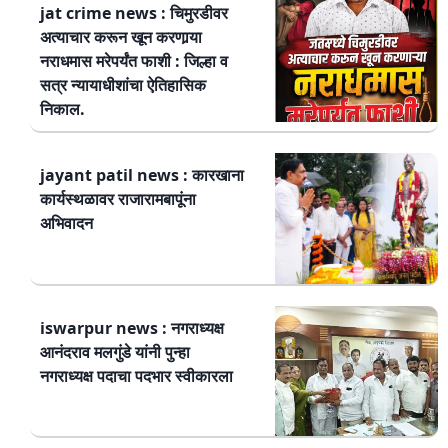
jat crime news : चिमुरडीवर
अत्याचार करून खून करणार्‍या
नराधमास मरेपर्यंत फाशी : जिल्हा व
सत्र न्यायाधीशांचा ऐतिहासिक
निकाल.
jayant patil news : कारखाना
कार्यस्थळावर राजारामबापूंना
अभिवादन
iswarpur news : नगराध्यक्ष
आनंदराव मलगुंडे यांनी पुन्हा
नगराध्यक्ष पदाचा पदभार स्वीकारला