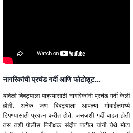
नागरिकांची प्रचंड गर्दी आणि फोटोशूट…
यावेळी बिबट्याला पाहण्यासाठी नागरिकांनी प्रचंड गर्दी केली
होती. अनेक जण बिबट्याला आपल्या मोबाईलमध्ये
टिपण्यासाठी प्रयत्न करीत होते. जसजशी गर्दी वाढत होती
तस तशी पोलीस निरीक्षक संदीप पाटील यांनी येथे मोठा