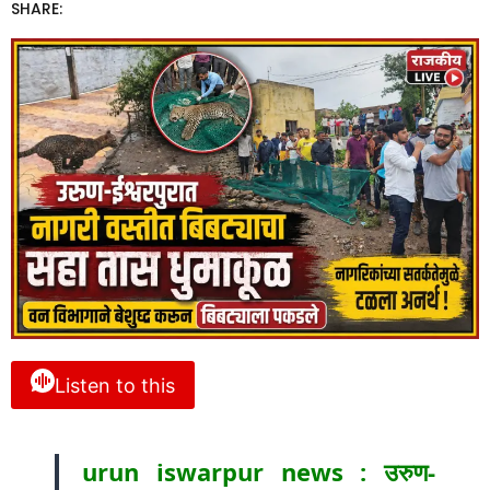
SHARE:
Listen to this
urun iswarpur news : उरुण-