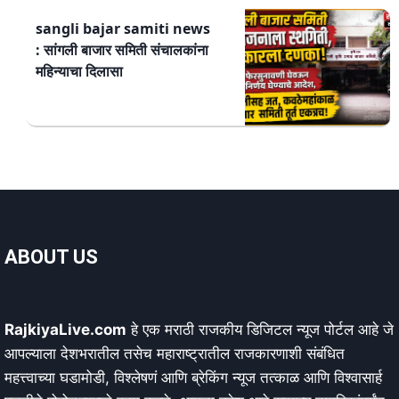
sangli bajar samiti news
: सांगली बाजार समिती संचालकांना
महिन्याचा दिलासा
ABOUT US
RajkiyaLive.com
हे एक मराठी राजकीय डिजिटल न्यूज पोर्टल आहे जे
आपल्याला देशभरातील तसेच महाराष्ट्रातील राजकारणाशी संबंधित
महत्त्वाच्या घडामोडी, विश्लेषणं आणि ब्रेकिंग न्यूज तत्काळ आणि विश्वासार्ह