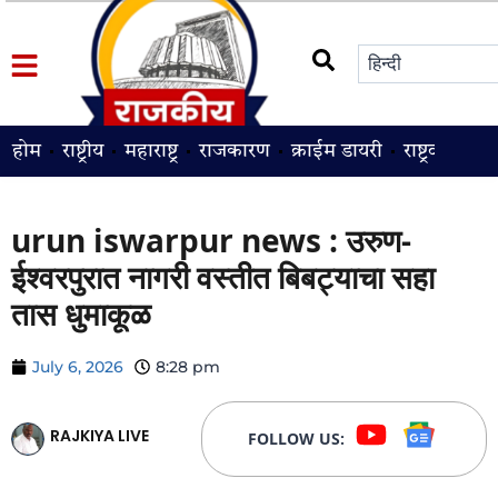
होम
राष्ट्रीय
महाराष्ट्र
राजकारण
क्राईम डायरी
राष्ट्रवादी
श
urun iswarpur news : उरुण-
ईश्वरपुरात नागरी वस्तीत बिबट्याचा सहा
तास धुमाकूळ
July 6, 2026
8:28 pm
RAJKIYA LIVE
FOLLOW US: