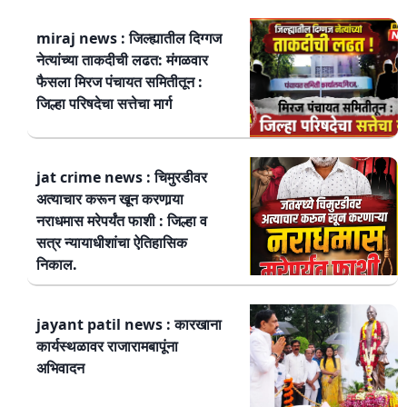
miraj news : जिल्ह्यातील दिग्गज
नेत्यांच्या ताकदीची लढत: मंगळवार
फैसला मिरज पंचायत समितीतून :
जिल्हा परिषदेचा सत्तेचा मार्ग
jat crime news : चिमुरडीवर
अत्याचार करून खून करणार्‍या
नराधमास मरेपर्यंत फाशी : जिल्हा व
सत्र न्यायाधीशांचा ऐतिहासिक
निकाल.
jayant patil news : कारखाना
कार्यस्थळावर राजारामबापूंना
अभिवादन