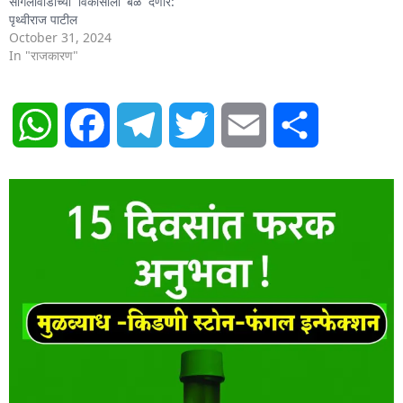
सांगलीवाडीच्या विकासाला बळ देणार:
पृथ्वीराज पाटील
October 31, 2024
In "राजकारण"
WhatsApp
Facebook
Telegram
Twitter
Email
Share