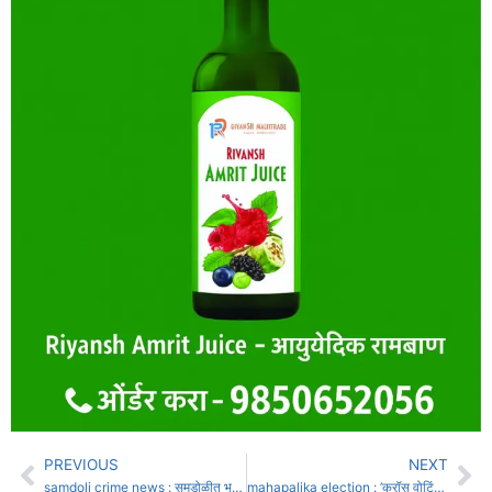
PREVIOUS
NEXT
samdoli crime news : समडोळीत भरधाव दुचाकीची थांबलेल्या ट्रॅक्टरला धडक अपघातात तरुणाचा मृत्यू, एक गंभीर.
mahapalika election : ’क्रॉस वोटिंग’च्या भीतीने उमेदवार धास्तावले!