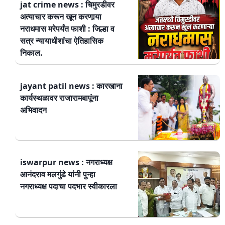
jat crime news : चिमुरडीवर
अत्याचार करून खून करणार्‍या
नराधमास मरेपर्यंत फाशी : जिल्हा व
सत्र न्यायाधीशांचा ऐतिहासिक
निकाल.
jayant patil news : कारखाना
कार्यस्थळावर राजारामबापूंना
अभिवादन
iswarpur news : नगराध्यक्ष
आनंदराव मलगुंडे यांनी पुन्हा
नगराध्यक्ष पदाचा पदभार स्वीकारला