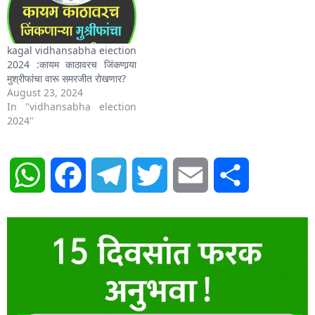
kagal vidhansabha eiection
2024 :कायम काठावरच जिंकणार्‍या
मुश्रीफांचा वारू समरजीत रोखणार?
August 23, 2024
In "vidhansabha election
2024"
WhatsApp
Facebook
Telegram
Twitter
Email
Share