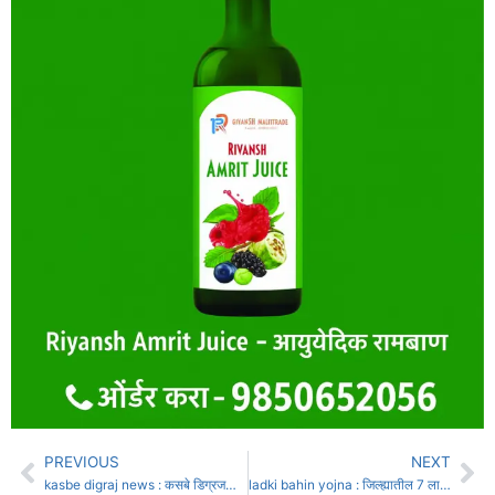
PREVIOUS
NEXT
kasbe digraj news : कसबे डिग्रजचा अभिमान – जयदीप महेश चौगुले खंब यांचा राज्य कर निरीक्षक पदावर गौरवशाली निवड!
ladki bahin yojna : जिल्ह्यातील 7 लाख लाडक्या बहिणांना करावी लागणार ई-केवायसी