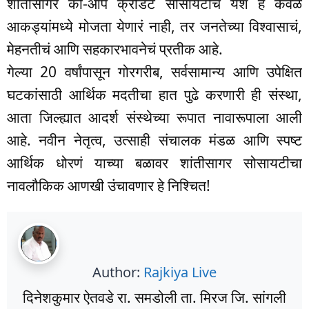
शांतीसागर को-ऑप क्रेडिट सोसायटीचं यश हे केवळ
आकड्यांमध्ये मोजता येणारं नाही, तर जनतेच्या विश्वासाचं,
मेहनतीचं आणि सहकारभावनेचं प्रतीक आहे.
गेल्या 20 वर्षांपासून गोरगरीब, सर्वसामान्य आणि उपेक्षित
घटकांसाठी आर्थिक मदतीचा हात पुढे करणारी ही संस्था,
आता जिल्ह्यात आदर्श संस्थेच्या रूपात नावारूपाला आली
आहे. नवीन नेतृत्व, उत्साही संचालक मंडळ आणि स्पष्ट
आर्थिक धोरणं याच्या बळावर शांतीसागर सोसायटीचा
नावलौकिक आणखी उंचावणार हे निश्चित!
Author:
Rajkiya Live
दिनेशकुमार ऐतवडे रा. समडोली ता. मिरज जि. सांगली