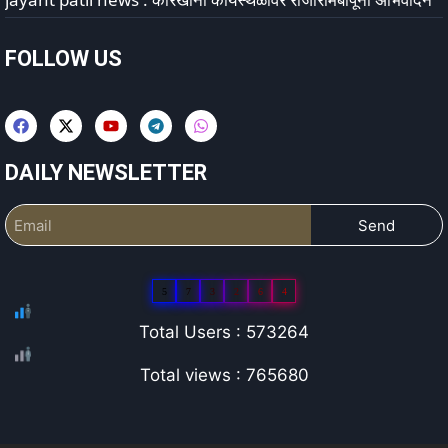
FOLLOW US
DAILY NEWSLETTER
Send
5
7
3
2
6
4
Total Users : 573264
Total views : 765680