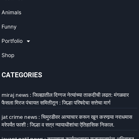
Animals
Funny
Portfolio
Shop
CATEGORIES
miraj news : जिल्ह्यातील दिग्गज नेत्यांच्या ताकदीची लढत: मंगळवार
फैसला मिरज पंचायत समितीतून : जिल्हा परिषदेचा सत्तेचा मार्ग
jat crime news : चिमुरडीवर अत्याचार करून खून करणार्‍या नराधमास
मरेपर्यंत फाशी : जिल्हा व सत्र न्यायाधीशांचा ऐतिहासिक निकाल.
jayant patil news : कारखाना कार्यस्थळावर राजारामबापूंना अभिवादन