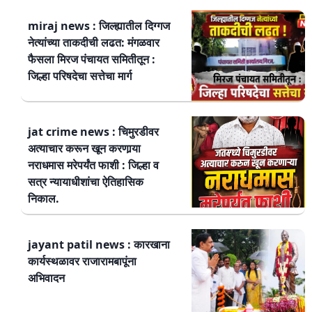
miraj news : जिल्ह्यातील दिग्गज
नेत्यांच्या ताकदीची लढत: मंगळवार
फैसला मिरज पंचायत समितीतून :
जिल्हा परिषदेचा सत्तेचा मार्ग
jat crime news : चिमुरडीवर
अत्याचार करून खून करणार्‍या
नराधमास मरेपर्यंत फाशी : जिल्हा व
सत्र न्यायाधीशांचा ऐतिहासिक
निकाल.
jayant patil news : कारखाना
कार्यस्थळावर राजारामबापूंना
अभिवादन