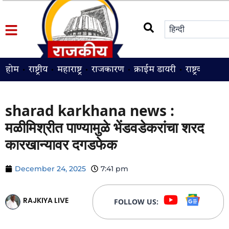
होम
राष्ट्रीय
महाराष्ट्र
राजकारण
क्राईम डायरी
राष्ट्रवादी
श
sharad karkhana news :
मळीमिश्रीत पाण्यामुळे भेंडवडेकरांचा शरद
कारखान्यावर दगडफेक
December 24, 2025
7:41 pm
RAJKIYA LIVE
FOLLOW US: