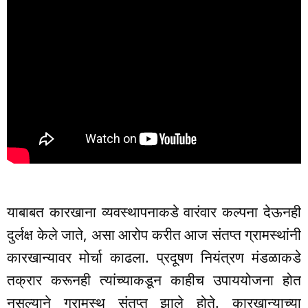
याबाबत कारखाना व्यवस्थापनाकडे वारंवार कल्पना देऊनही
दुर्लक्ष केले जाते, असा आरोप करीत आज संतप्त ग्रामस्थांनी
कारखान्यावर मोर्चा काढला. प्रदूषण नियंत्रण मंडळाकडे
तक्रार करूनही त्यांच्याकडून काहीच उपाययोजना होत
नसल्याने ग्रामस्थ संतप्त झाले होते. कारखान्याच्या