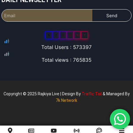
Send
5
7
3
3
9
7
Total Users : 573397
Total views : 765835
Copyright © 2025 Rajkiya Live | Design By
Traffic Tail
& Managed By
7k Network