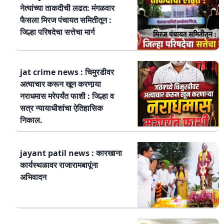
नेत्यांच्या ताकदीची लढत: मंगळवार
फैसला मिरज पंचायत समितीतून :
जिल्हा परिषदेचा सत्तेचा मार्ग
jat crime news : चिमुरडीवर
अत्याचार करून खून करणार्‍या
नराधमास मरेपर्यंत फाशी : जिल्हा व
सत्र न्यायाधीशांचा ऐतिहासिक
निकाल.
jayant patil news : कारखाना
कार्यस्थळावर राजारामबापूंना
अभिवादन