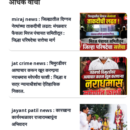
अधिक वाचा
miraj news : जिल्ह्यातील दिग्गज
नेत्यांच्या ताकदीची लढत: मंगळवार
फैसला मिरज पंचायत समितीतून :
जिल्हा परिषदेचा सत्तेचा मार्ग
jat crime news : चिमुरडीवर
अत्याचार करून खून करणार्‍या
नराधमास मरेपर्यंत फाशी : जिल्हा व
सत्र न्यायाधीशांचा ऐतिहासिक
निकाल.
jayant patil news : कारखाना
कार्यस्थळावर राजारामबापूंना
अभिवादन