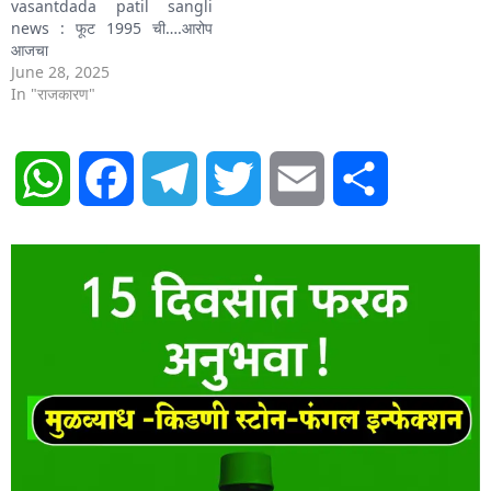
vasantdada patil sangli
news : फूट 1995 ची….आरोप
आजचा
June 28, 2025
In "राजकारण"
WhatsApp
Facebook
Telegram
Twitter
Email
Share