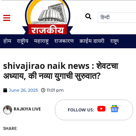
होम
राष्ट्रीय
महाराष्ट्र
राजकारण
क्राईम डायरी
राष्ट्रवादी
श
shivajirao naik news : शेवटचा
अध्याय, की नव्या युगाची सुरुवात?
June 26, 2025
11:01 pm
RAJKIYA LIVE
FOLLOW US:
SHARE: