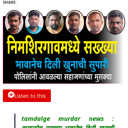
SHARE:
Listen to this
tamdalge murdar news :
तमदलगेत सख्ख्या भावानेच दिली खुनाची