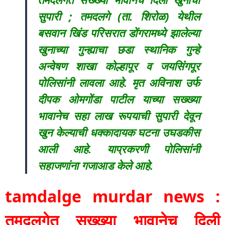
सुपारी ; तमदलगे (ता. शिरोळ) येथील
बसवान खिंड परिसरात डोंगरामध्ये झालेल्या
खुनाच्या गुन्ह्याचा छडा स्थानिक गुन्हे
अन्वेषण शाखा कोल्हापूर व जयसिंंगपूर
पोलिसांनी लावला आहे. मृत अविनाश उर्फ
दीपक ओमगोंडा पाटील याच्या सख्ख्या
भावानेच सहा लाख रूपयाची सुपारी देवून
खुन केल्याची धक्कादायक घटना उघडकीस
आली आहे. याप्रकरणी पोलिसांनी
सहाजणांना गजाआड केले आहे.
tamdalge murdar news :
तमदलगेत सख्ख्या भावानेच दिली