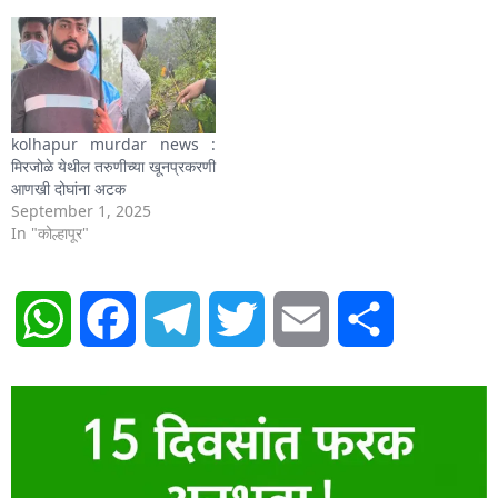
kolhapur murdar news :
मिरजोळे येथील तरुणीच्या खूनप्रकरणी
आणखी दोघांना अटक
September 1, 2025
In "कोल्हापूर"
WhatsApp
Facebook
Telegram
Twitter
Email
Share