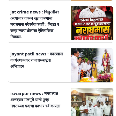
jat crime news : चिमुरडीवर
अत्याचार करून खून करणार्‍या
नराधमास मरेपर्यंत फाशी : जिल्हा व
सत्र न्यायाधीशांचा ऐतिहासिक
निकाल.
jayant patil news : कारखाना
कार्यस्थळावर राजारामबापूंना
अभिवादन
iswarpur news : नगराध्यक्ष
आनंदराव मलगुंडे यांनी पुन्हा
नगराध्यक्ष पदाचा पदभार स्वीकारला