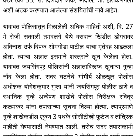
वडर (वय 33, रा. दिलदार चौक, भादोले, ता. हातकणंगले)
अशी अटक करण्यात आलेल्या संशयितांची नावे आहेत.
याबाबत पोलिसातून मिळालेली अधिक माहिती अशी, दि. 27
मे रोजी सकाळी तमदलगे येथे बसवान खिंडीत डोंगरावर
अविनाश उर्फ दिपक ओमगोंडा पाटील याचा मृतेदह आढळला
होता. त्याचा अज्ञात इसमाने शस्त्राने खुन केलेला होता.
याबाबत जयसिंगपूर पोलिसांनी अज्ञाताविरूध्द खुनाचा गुन्हा
नोंद केला होता. सदर घटनेचे गांभीर्य ओळखून पोलीस
अधीक्षक योगेशकुमार गुप्ता यांनी जयसिंगपूर पोलीस ठाणे व
स्थानिक गुन्हे अन्वेषण शाखेचे पोलीस निरीक्षक रविंद्र
कळमकर यांना तपासाच्या सुचना दिल्या होत्या. त्याप्रमाणे
गुन्हे शाखेकडील एकुण 3 पथके सीसीटीव्ही फुटेज व तांत्रिक
माहीती घेण्यासाठी नेमण्यात आली. तसेच सदर तपासकामी