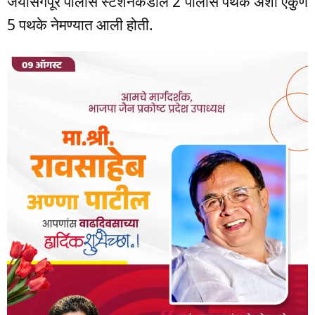
जयसिंगपूर पोलीस स्टेशनकडील 2 पोलीस पथके अशी एकुण
5 पथके नेमण्यात आली होती.