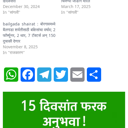
हिंदकेसरी
चिमण्या जोडीने मारले
December 30, 2024
March 17, 2025
In "सांगली"
In "सांगली"
bailgada shairat : बोरगावमध्ये
बैलगाडा शर्यतीसाठी बक्षिसांचा वर्षाव; 2
फॉर्च्यूनर, 2 थार, 7 टॅक्टर्स अन् 150
दुचाकी देणार
November 8, 2025
In "राजकारण"
WhatsApp
Facebook
Telegram
Twitter
Email
Share