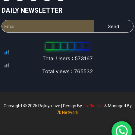
DAILY NEWSLETTER
Send
5
7
3
1
6
7
Total Users : 573167
Total views : 765532
Copyright © 2025 Rajkiya Live | Design By
Traffic Tail
& Managed By
7k Network