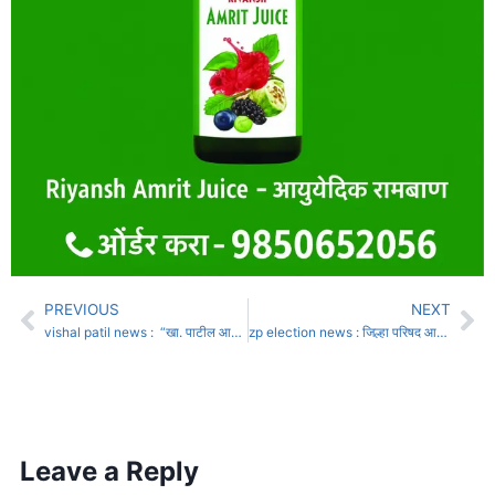
PREVIOUS
NEXT
vishal patil news : “खा. पाटील आता कोणाची परतफेड करणार आणि कोणाचा विरोध करणार?”
zp election news : जिल्हा परिषद आरक्षण सोमवारी फायनल होणार अंतिम मतदार यादीही प्रसिद्ध होणार
Leave a Reply