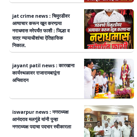
jat crime news : चिमुरडीवर
अत्याचार करून खून करणार्‍या
नराधमास मरेपर्यंत फाशी : जिल्हा व
सत्र न्यायाधीशांचा ऐतिहासिक
निकाल.
jayant patil news : कारखाना
कार्यस्थळावर राजारामबापूंना
अभिवादन
iswarpur news : नगराध्यक्ष
आनंदराव मलगुंडे यांनी पुन्हा
नगराध्यक्ष पदाचा पदभार स्वीकारला