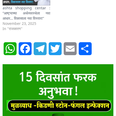
ashta shopping centar :
“आष्ट्याच्या अर्थव्यवस्थेला नवा
आधार… विकासाला नवा विस्तार!”
November 23, 2025
In "राजकारण"
WhatsApp
Facebook
Telegram
Twitter
Email
Share