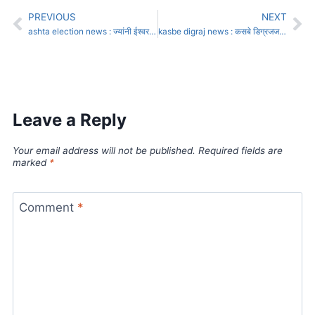
PREVIOUS
NEXT
ashta election news : ज्यांनी ईश्वरपूर भकास केले ते आष्ट्याच्या विकास काय करणार? : आ. जयंत पाटील
kasbe digraj news : कसबे डिग्रजजवळ भरधाव दुचाकीची घोड्याला धडक, वृद्धाचा मृत्य
Leave a Reply
Your email address will not be published.
Required fields are
marked
*
Comment
*