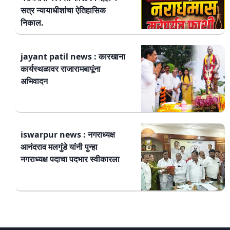
सत्र न्यायाधीशांचा ऐतिहासिक
निकाल.
jayant patil news : कारखाना
कार्यस्थळावर राजारामबापूंना
अभिवादन
iswarpur news : नगराध्यक्ष
आनंदराव मलगुंडे यांनी पुन्हा
नगराध्यक्ष पदाचा पदभार स्वीकारला