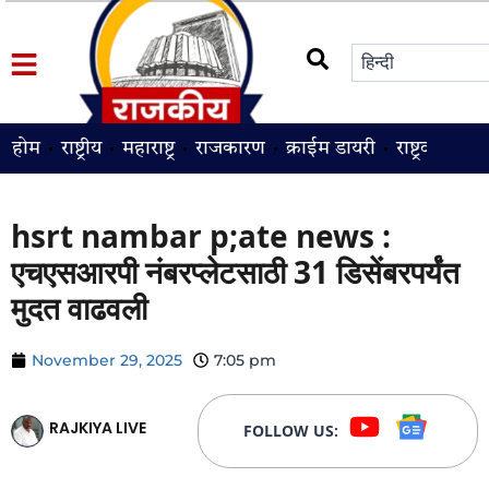
होम
राष्ट्रीय
महाराष्ट्र
राजकारण
क्राईम डायरी
राष्ट्रवादी
श
hsrt nambar p;ate news :
एचएसआरपी नंबरप्लेटसाठी 31 डिसेंबरपर्यंत
मुदत वाढवली
November 29, 2025
7:05 pm
RAJKIYA LIVE
FOLLOW US: