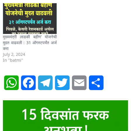
मुख्यमंत्री लाडकी बहीण’ योजनेची
मुदत वाढवली : 31 ऑगस्टपर्यंत अर्ज
करा
July 2, 2024
In "batmi"
WhatsApp
Facebook
Telegram
Twitter
Email
Share