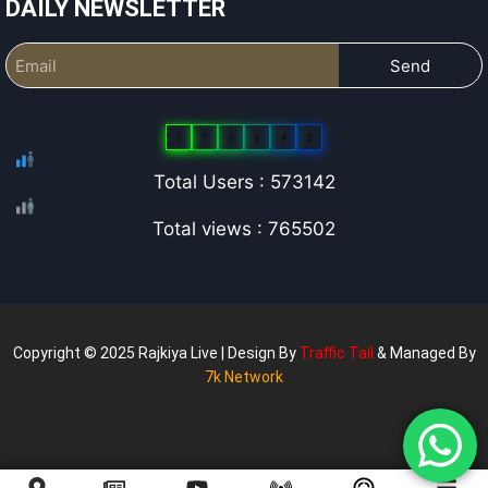
DAILY NEWSLETTER
Send
5
7
3
1
4
2
Total Users : 573142
Total views : 765502
Copyright © 2025 Rajkiya Live | Design By
Traffic Tail
& Managed By
7k Network