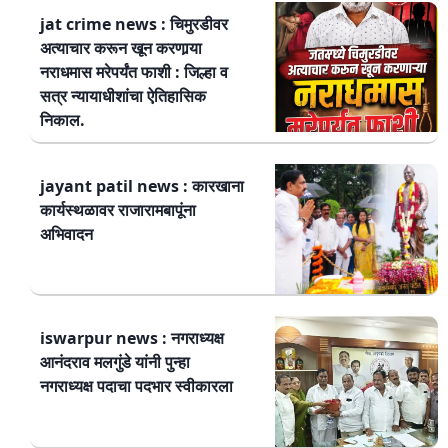
jat crime news : चिमुरडीवर
अत्याचार करून खून करणार्‍या
नराधमास मरेपर्यंत फाशी : जिल्हा व
सत्र न्यायाधीशांचा ऐतिहासिक
निकाल.
jayant patil news : कारखाना
कार्यस्थळावर राजारामबापूंना
अभिवादन
iswarpur news : नगराध्यक्ष
आनंदराव मलगुंडे यांनी पुन्हा
नगराध्यक्ष पदाचा पदभार स्वीकारला