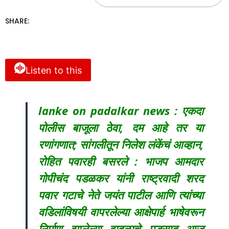
SHARE:
Listen to this
lanke on padalkar news : एकदा
पोलीस बाजूला ठेवा, दम आहे तर या
रणांगणात; सांगलीतून निलेश लंकेंचं आव्हान,
रोहित पवारही बसरले : भाजप आमदार
गोपीचंद पडळकर यांनी राष्ट्रवादी शरद
पवार गटाचे नेते जयंत पाटील आणि त्यांच्या
वडिलांविषयी वापरलेल्या आक्षेपार्ह भाषेवरून
निर्माण झालेल्या वादळाचे पडसाद आज