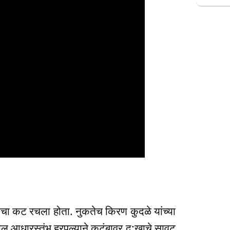
ाचा कट रचला होता. नुकतेच किरण कुदळे यांच्या
ल आधारस्तंभ हरपल्याने कुटुंबावर दु:खाचे सावट