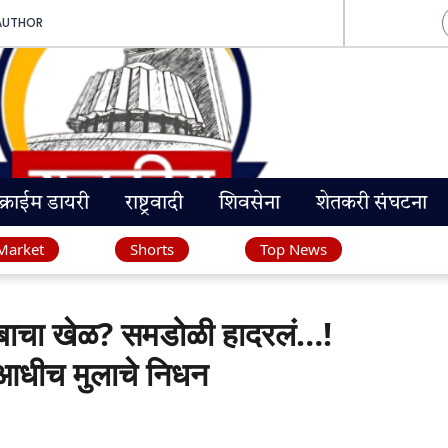
AUTHOR
क्राईम डायरी
राष्ट्रवादी
शिवसेना
शेतकरी संघटना
Market
Shorts
Top News
चा खेळ? समडोळी हादरलं…!
 आधीच मुलाचे निधन