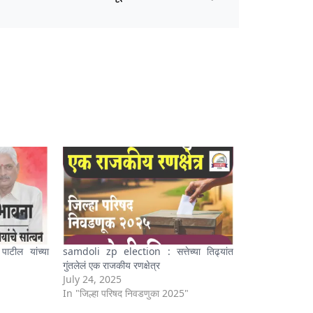
टील यांच्या
samdoli zp election : सत्तेच्या तिढ्यांत
गुंतलेलं एक राजकीय रणक्षेत्र
July 24, 2025
In "जिल्हा परिषद निवडणुका 2025"