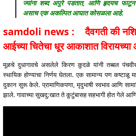
ज्यांना शब्द अपुरे पडतात, आणि हृदयच फाटू
असाच एक अकल्पित आघात कोसळला आहे.
samdoli news : दैवगती की नशिब
आईच्या चितेचा धूर आकाशात विरायच्या
मूळचे दुधागावचे असलेले किरण कुदळे यांनी तब्बल पंचवीस 
स्थायिक होण्याचा निर्णय घेतला. एक सामान्य पण कष्टाळू मा
दुकान सुरू केले. प्रामाणिकपणा, मृदुभाषी स्वभाव आणि स
झाले. गावाच्या सुखदु:खात ते कुटुंबासह सहभागी होत गेले 