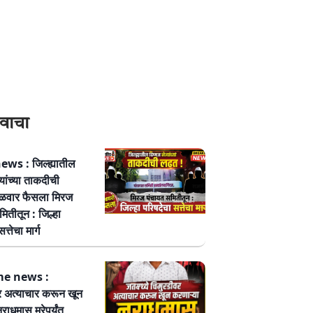
वाचा
ws : जिल्ह्यातील
्यांच्या ताकदीची
ळवार फैसला मिरज
ितीतून : जिल्हा
त्तेचा मार्ग
me news :
र अत्याचार करून खून
नराधमास मरेपर्यंत