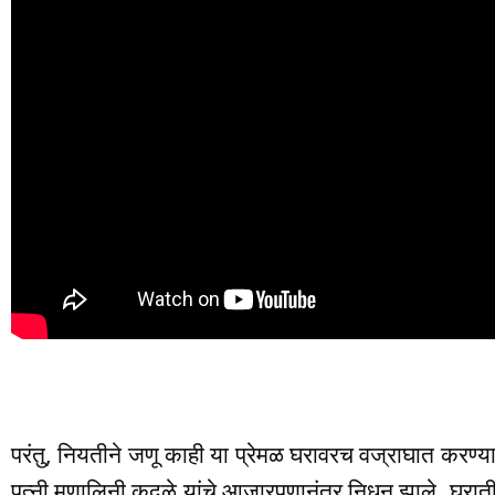
परंतु, नियतीने जणू काही या प्रेमळ घरावरच वज्राघात करण्य
पत्नी मृणालिनी कुदळे यांचे आजारपणानंतर निधन झाले. घराती