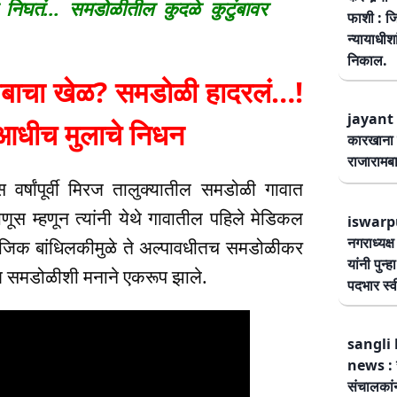
न निघतं… समडोळीतील कुदळे कुटुंबावर
फाशी : जि
न्यायाधीश
निकाल.
ाचा खेळ? समडोळी हादरलं…!
jayant 
 आधीच मुलाचे निधन
कारखाना 
राजारामबा
वर्षांपूर्वी मिरज तालुक्यातील समडोळी गावात
णूस म्हणून त्यांनी येथे गावातील पहिले मेडिकल
iswarp
नगराध्यक्
ामाजिक बांधिलकीमुळे ते अल्पावधीतच समडोळीकर
यांनी पुन्
आणि समडोळीशी मनाने एकरूप झाले.
पदभार स्
sangli 
news : स
संचालकांन