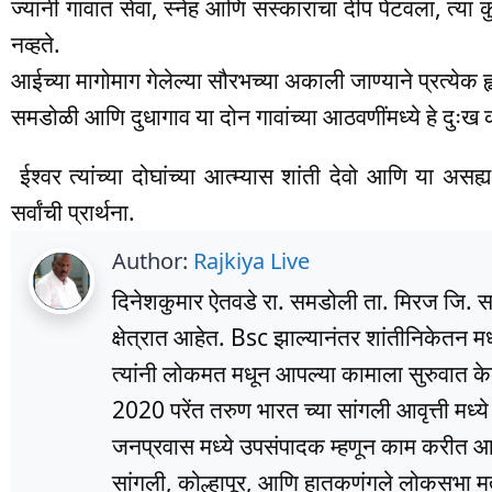
ज्यांनी गावात सेवा, स्नेह आणि संस्कारांचा दीप पेटवला, त्य
नव्हते.
आईच्या मागोमाग गेलेल्या सौरभच्या अकाली जाण्याने प्रत्येक ह
समडोळी आणि दुधागाव या दोन गावांच्या आठवणींमध्ये हे दुःख 
ईश्वर त्यांच्या दोघांच्या आत्म्यास शांती देवो आणि या असह
सर्वांची प्रार्थना.
Author:
Rajkiya Live
दिनेशकुमार ऐतवडे रा. समडोली ता. मिरज जि. सांग
क्षेत्रात आहेत. Bsc झाल्यानंतर शांतीनिकेतन म
त्यांनी लोकमत मधून आपल्या कामाला सुरुवात के
2020 परेंत तरुण भारत च्या सांगली आवृत्ती मध्
जनप्रवास मध्ये उपसंपादक म्हणून काम करीत आहे
सांगली, कोल्हापूर, आणि हातकणंगले लोकसभा मतद