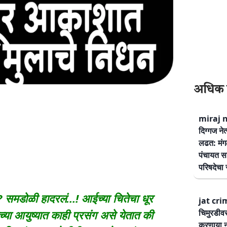
अधिक 
miraj ne
दिग्गज नेत
लढत: मंग
पंचायत सम
परिषदेचा स
मडोळी हादरलं…! आईच्या चितेचा धूर
jat cri
या आयुष्यात काही प्रसंग असे येतात की
चिमुरडीव
करणार्‍या 