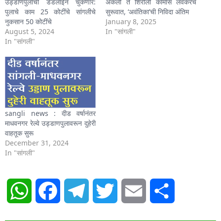
उड्डाणपुलाची डेडलाईन चुकणार:
अंकली ते शिरोली कामास लवकरच
पुलाचे काम 25 कोटींचे सांगलीचे
सुरूवात, ‘अवंतिका’ची निविदा अंतिम
नुकसान 50 कोटींचे
January 8, 2025
August 5, 2024
In "सांगली"
In "सांगली"
sangli news : दीड वर्षानंतर
माधवनगर रेल्वे उड्डाणपुलावरून दुहेरी
वाहतूक सुरू
December 31, 2024
In "सांगली"
WhatsApp
Facebook
Telegram
Twitter
Email
Share