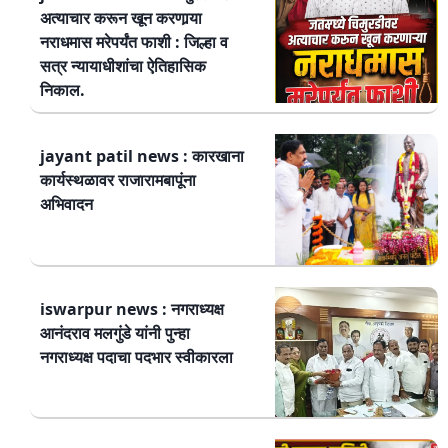
अत्याचार करून खून करणार्‍या
नराधमास मरेपर्यंत फाशी : जिल्हा व
सत्र न्यायाधीशांचा ऐतिहासिक
निकाल.
jayant patil news : कारखाना
कार्यस्थळावर राजारामबापूंना
अभिवादन
iswarpur news : नगराध्यक्ष
आनंदराव मलगुंडे यांनी पुन्हा
नगराध्यक्ष पदाचा पदभार स्वीकारला