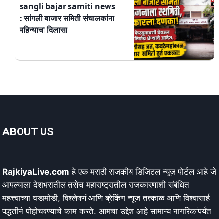
sangli bajar samiti news
: सांगली बाजार समिती संचालकांना
महिन्याचा दिलासा
ABOUT US
RajkiyaLive.com
हे एक मराठी राजकीय डिजिटल न्यूज पोर्टल आहे जे
आपल्याला देशभरातील तसेच महाराष्ट्रातील राजकारणाशी संबंधित
महत्त्वाच्या घडामोडी, विश्लेषणं आणि ब्रेकिंग न्यूज तत्काळ आणि विश्वासार्ह
पद्धतीने पोहोचवण्याचे काम करते. आमचा उद्देश आहे सामान्य नागरिकांपर्यंत