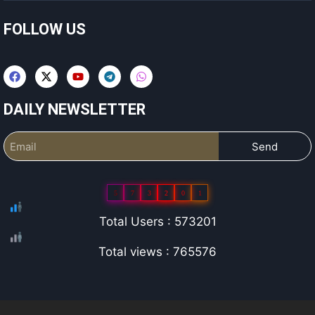
FOLLOW US
DAILY NEWSLETTER
Send
5
7
3
2
0
1
Total Users : 573201
Total views : 765576