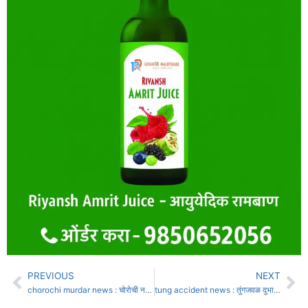
PREVIOUS
NEXT
chorochi murdar news : चोरोची नजिक रक्ताच्या थारोळ्यात सांगलीच्या व्यक्तीचा मृतदेह
tung accident news : तुंगजवळ दुभाजकाला धडकून बुलेटवरून निघालेला अभियांत्रिकीचा विद्यार्थी ठार