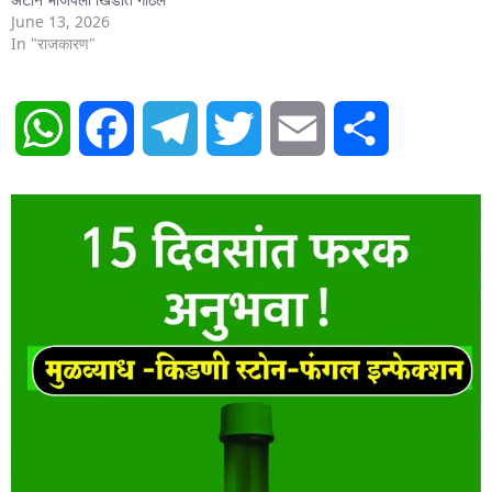
June 13, 2026
In "राजकारण"
WhatsApp
Facebook
Telegram
Twitter
Email
Share