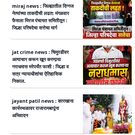
miraj news : जिल्ह्यातील दिग्गज
नेत्यांच्या ताकदीची लढत: मंगळवार
फैसला मिरज पंचायत समितीतून :
जिल्हा परिषदेचा सत्तेचा मार्ग
jat crime news : चिमुरडीवर
अत्याचार करून खून करणार्‍या
नराधमास मरेपर्यंत फाशी : जिल्हा व
सत्र न्यायाधीशांचा ऐतिहासिक
निकाल.
jayant patil news : कारखाना
कार्यस्थळावर राजारामबापूंना
अभिवादन