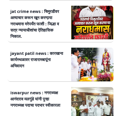
jat crime news : चिमुरडीवर
अत्याचार करून खून करणार्‍या
नराधमास मरेपर्यंत फाशी : जिल्हा व
सत्र न्यायाधीशांचा ऐतिहासिक
निकाल.
jayant patil news : कारखाना
कार्यस्थळावर राजारामबापूंना
अभिवादन
iswarpur news : नगराध्यक्ष
आनंदराव मलगुंडे यांनी पुन्हा
नगराध्यक्ष पदाचा पदभार स्वीकारला