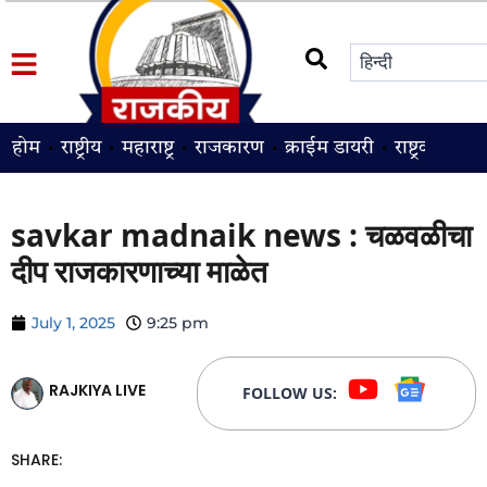
होम
राष्ट्रीय
महाराष्ट्र
राजकारण
क्राईम डायरी
राष्ट्रवादी
श
savkar madnaik news : चळवळीचा
दीप राजकारणाच्या माळेत
July 1, 2025
9:25 pm
RAJKIYA LIVE
FOLLOW US:
SHARE: