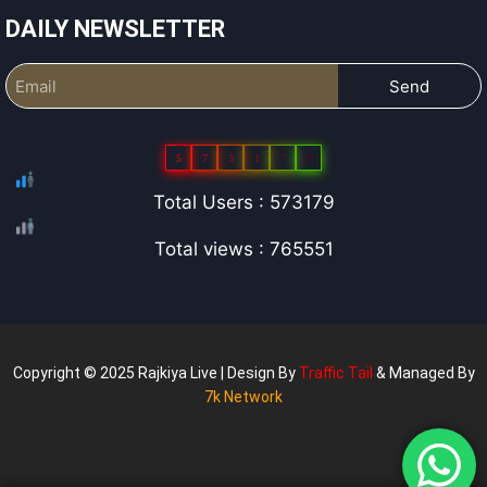
DAILY NEWSLETTER
Send
5
7
3
1
7
9
Total Users : 573179
Total views : 765551
Copyright © 2025 Rajkiya Live | Design By
Traffic Tail
& Managed By
7k Network