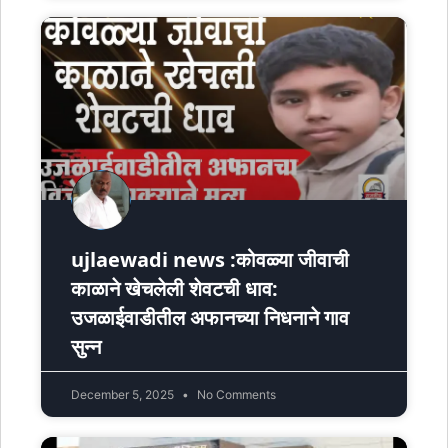
ujlaewadi news :कोवळ्या जीवाची
काळाने खेचलेली शेवटची धाव:
उजळाईवाडीतील अफानच्या निधनाने गाव
सुन्न
December 5, 2025
No Comments