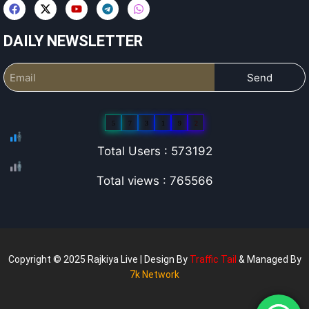
DAILY NEWSLETTER
Send
5
7
3
1
9
2
Total Users : 573192
Total views : 765566
Copyright © 2025 Rajkiya Live | Design By
Traffic Tail
& Managed By
7k Network